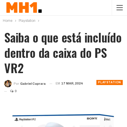
Home
Playstation
Saiba o que está incluído
dentro da caixa do PS
VR2
PLAYSTATION
EM
17 MAR, 2024
Por
Gabriel Caprara
0