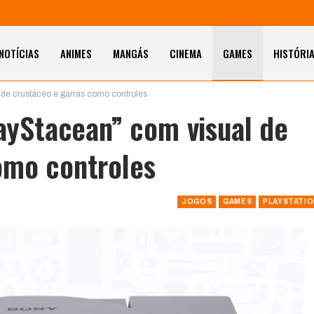
NOTÍCIAS
ANIMES
MANGÁS
CINEMA
GAMES
HISTÓRI
l de crustáceo e garras como controles
layStacean” com visual de
omo controles
JOGOS
GAMES
PLAYSTATI