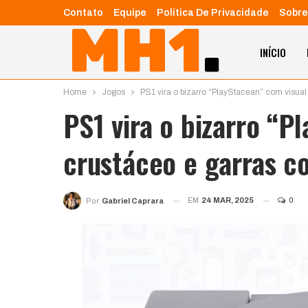
Contato
Equipe
Política De Privacidade
Sobre
INÍCIO
Home
Jogos
PS1 vira o bizarro “PlayStacean” com visua
PS1 vira o bizarro “P
crustáceo e garras c
EM
24 MAR, 2025
0
Por
Gabriel Caprara