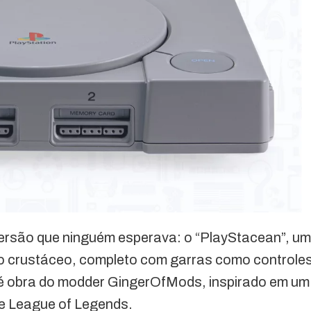
ersão que ninguém esperava: o “PlayStacean”, um
o crustáceo, completo com garras como controles
 é obra do modder GingerOfMods, inspirado em um
de League of Legends.