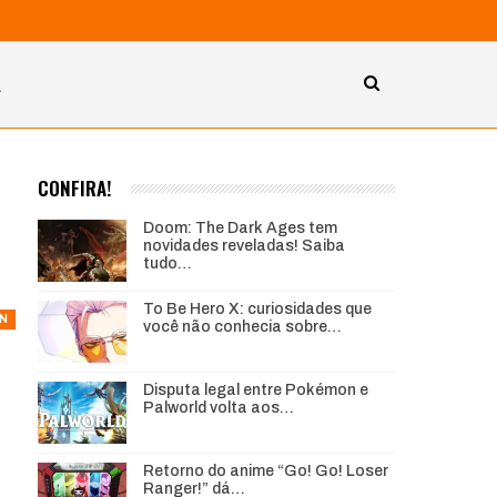
A
CONFIRA!
Doom: The Dark Ages tem
novidades reveladas! Saiba
tudo…
To Be Hero X: curiosidades que
ON
você não conhecia sobre…
Disputa legal entre Pokémon e
Palworld volta aos…
Retorno do anime “Go! Go! Loser
Ranger!” dá…