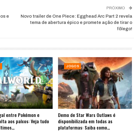
PRÓXIMO
nos e
Novo trailer de One Piece: Egghead Arc Part 2 revela
tema de abertura épico e promete ação de tirar o
fôlego!
JOGOS
gal entre Pokémon e
Demo de Star Wars Outlaws é
olta aos palcos: Veja tudo
disponibilizada em todas as
ltimos…
plataformas: Saiba como…