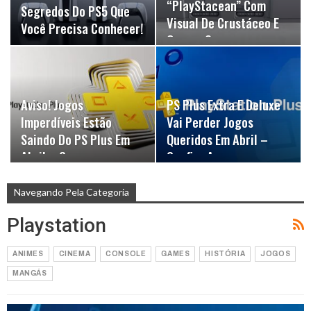
“PlayStacean” Com
Segredos Do PS5 Que
Visual De Crustáceo E
Você Precisa Conhecer!
Garras Como…
Aviso! Jogos
PS Plus Extra E Deluxe
Imperdíveis Estão
Vai Perder Jogos
Saindo Do PS Plus Em
Queridos Em Abril –
Abril – Corra…
Confira A…
Navegando Pela Categoria
Playstation
ANIMES
CINEMA
CONSOLE
GAMES
HISTÓRIA
JOGOS
MANGÁS