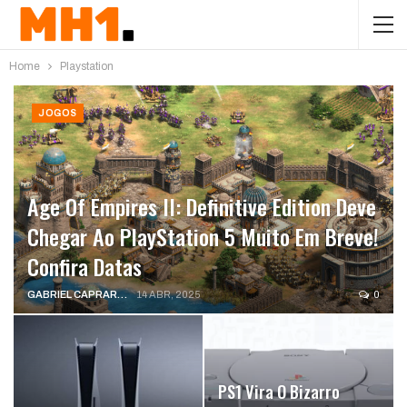
Home
Playstation
JOGOS
Age Of Empires II: Definitive Edition Deve
Chegar Ao PlayStation 5 Muito Em Breve!
Confira Datas
GABRIEL CAPRARA
14 ABR, 2025
0
PS1 Vira O Bizarro