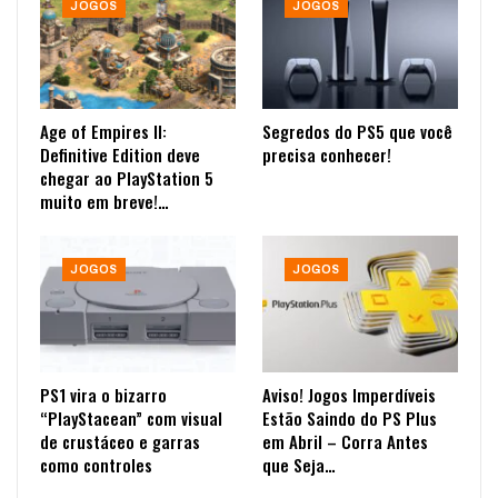
JOGOS
JOGOS
Age of Empires II:
Segredos do PS5 que você
Definitive Edition deve
precisa conhecer!
chegar ao PlayStation 5
muito em breve!…
JOGOS
JOGOS
PS1 vira o bizarro
Aviso! Jogos Imperdíveis
“PlayStacean” com visual
Estão Saindo do PS Plus
de crustáceo e garras
em Abril – Corra Antes
como controles
que Seja…