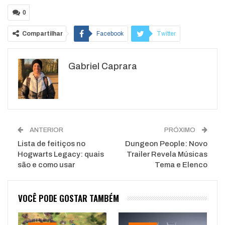
0
Compartilhar
Facebook
Twitter
Google+
ReddIt
Gabriel Caprara
WhatsApp
Pinterest
O email
ANTERIOR
PRÓXIMO
Lista de feitiços no
Dungeon People: Novo
Hogwarts Legacy: quais
Trailer Revela Músicas
são e como usar
Tema e Elenco
VOCÊ PODE GOSTAR TAMBÉM