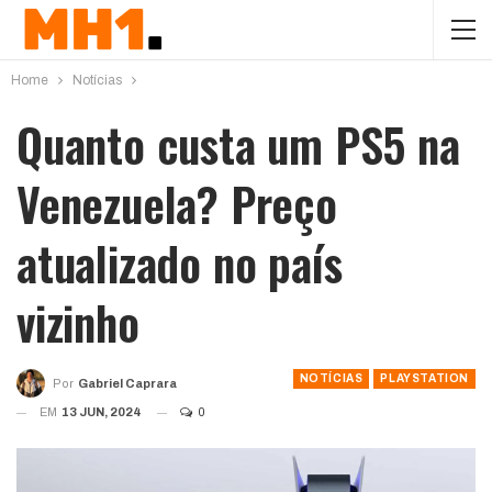
Home
Notícias
Quanto custa um PS5 na
Venezuela? Preço
atualizado no país
vizinho
NOTÍCIAS
PLAYSTATION
Por
Gabriel Caprara
EM
13 JUN, 2024
0