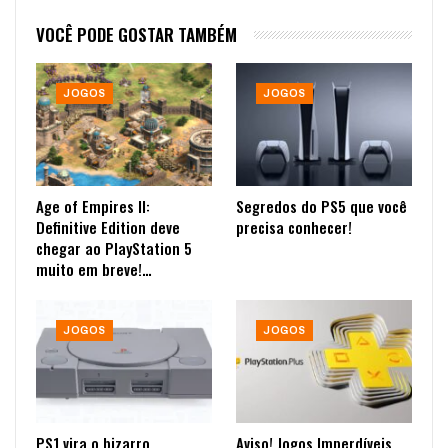
VOCÊ PODE GOSTAR TAMBÉM
JOGOS
JOGOS
Age of Empires II:
Segredos do PS5 que você
Definitive Edition deve
precisa conhecer!
chegar ao PlayStation 5
muito em breve!…
JOGOS
JOGOS
PS1 vira o bizarro
Aviso! Jogos Imperdíveis