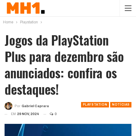
Home
Playstation
Jogos da PlayStation
Plus para dezembro são
anunciados: confira os
destaques!
PLAYSTATION
NOTÍCIAS
Por
Gabriel Caprara
EM
29 NOV, 2024
0