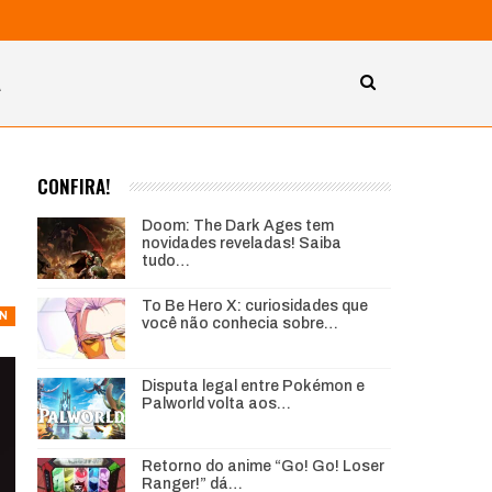
A
CONFIRA!
Doom: The Dark Ages tem
novidades reveladas! Saiba
tudo…
To Be Hero X: curiosidades que
ON
você não conhecia sobre…
Disputa legal entre Pokémon e
Palworld volta aos…
Retorno do anime “Go! Go! Loser
Ranger!” dá…