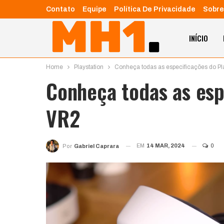
Contato
Equipe
Política De Privacidade
Sobre
INÍCIO
Home
Playstation
Conheça todas as especificações do Pl
Conheça todas as esp
VR2
EM
14 MAR, 2024
0
Por
Gabriel Caprara