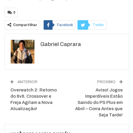
0
Compartilhar
Facebook
Twitter
Google+
ReddIt
Gabriel Caprara
WhatsApp
Pinterest
O email
ANTERIOR
PRÓXIMO
Overwatch 2: Retorno
Aviso! Jogos
do 6v6, Crossover e
Imperdíveis Estão
Freja Agitam a Nova
Saindo do PS Plus em
Atualização!
Abril – Corra Antes que
Seja Tarde!