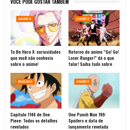
VOCÊ PODE GOSTAR TAMBÉM
ANIMES
ANIMES
To Be Hero X: curiosidades
Retorno do anime “Go! Go!
que você não conhecia
Loser Ranger!” dá o que
sobre o anime!
falar! Saiba tudo sobre
MANGÁS
ANIMES
Capítulo 1146 de One
One Punch Man 199:
Piece: Todos os detalhes
Spoilers e data de
revelados
lançamento revelada