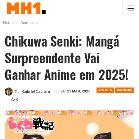
Home
Animes
Chikuwa Senki: Mangá
Surpreendente Vai
Ganhar Anime em 2025!
ANIMES
MANGÁS
EM
19 MAR, 2025
Por
Gabriel Caprara
0