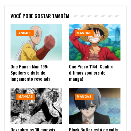
VOCÊ PODE GOSTAR TAMBÉM
ANIMES
MANGÁS
One Punch Man 199:
One Piece 1144: Confira
Spoilers e data de
últimos spoilers do
lançamento revelada
manga!
MANGÁS
MANGÁS
Descubra os 10 mangás
Black Butler está de volta!