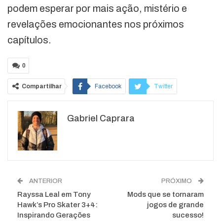
podem esperar por mais ação, mistério e
revelações emocionantes nos próximos
capítulos.
0
Compartilhar
Facebook
Twitter
Google+
ReddIt
Gabriel Caprara
WhatsApp
Pinterest
O email
ANTERIOR
PRÓXIMO
Rayssa Leal em Tony
Mods que se tornaram
Hawk’s Pro Skater 3+4:
jogos de grande
Inspirando Gerações
sucesso!