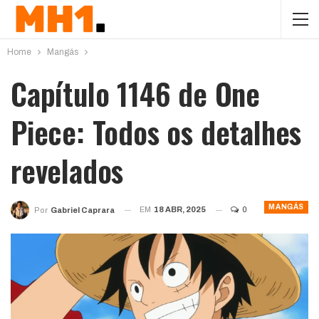
Home
Mangás
Capítulo 1146 de One
Piece: Todos os detalhes
revelados
MANGÁS
EM
18 ABR, 2025
0
Por
Gabriel Caprara