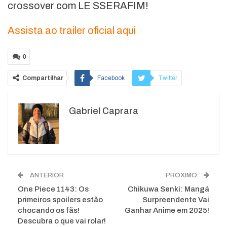
crossover com LE SSERAFIM!
Assista ao trailer oficial aqui
0
Compartilhar
Facebook
Twitter
Google+
ReddIt
Gabriel Caprara
WhatsApp
Pinterest
O email
ANTERIOR
PRÓXIMO
One Piece 1143: Os
Chikuwa Senki: Mangá
primeiros spoilers estão
Surpreendente Vai
chocando os fãs!
Ganhar Anime em 2025!
Descubra o que vai rolar!