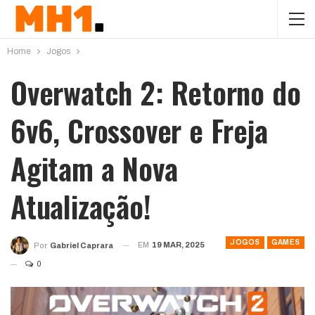
Home
Jogos
Overwatch 2: Retorno do
6v6, Crossover e Freja
Agitam a Nova
Atualização!
JOGOS
GAMES
EM
19 MAR, 2025
Por
Gabriel Caprara
0