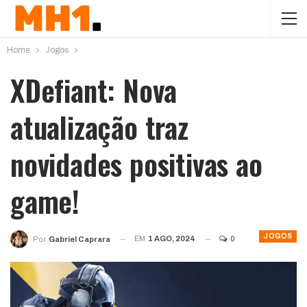
Home
Jogos
XDefiant: Nova
atualização traz
novidades positivas ao
game!
JOGOS
EM
1 AGO, 2024
0
Por
Gabriel Caprara