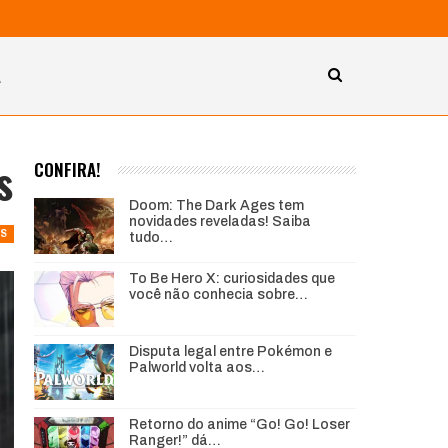
A
s
CONFIRA!
Doom: The Dark Ages tem
novidades reveladas! Saiba
AS
tudo…
To Be Hero X: curiosidades que
você não conhecia sobre…
Disputa legal entre Pokémon e
Palworld volta aos…
Retorno do anime “Go! Go! Loser
Ranger!” dá…