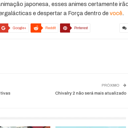
a animação japonesa, esses animes certamente irã
tergalácticas e despertar a Força dentro de
você
.
Google+
ReddIt
Pinterest
PRÓXIMO
tivas
Chivalry 2 não será mais atualizado