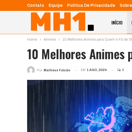
Contato
Equipe
Política De Privacidade
Sobre
INÍCIO
Home
Animes
10 Melhores Animes para Quem é Fã de St
10 Melhores Animes p
EM
1 AGO, 2024
0
Por
Matheus Falcão