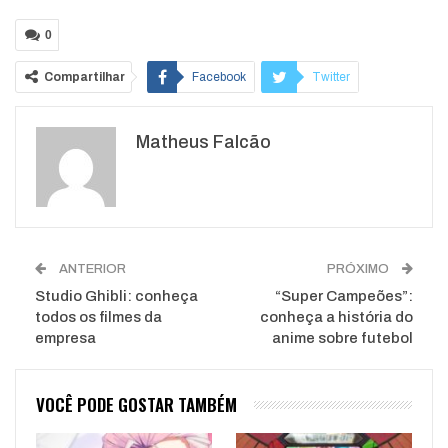
0
Compartilhar
Facebook
Twitter
Google+
ReddIt
Matheus Falcão
WhatsApp
Pinterest
O email
ANTERIOR
PRÓXIMO
Studio Ghibli: conheça
“Super Campeões”:
todos os filmes da
conheça a história do
empresa
anime sobre futebol
VOCÊ PODE GOSTAR TAMBÉM