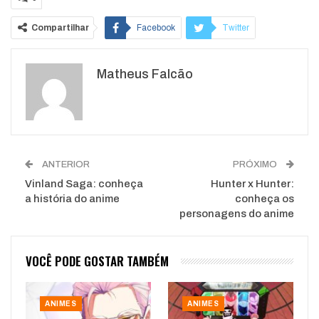
Compartilhar
Facebook
Twitter
Google+
ReddIt
Matheus Falcão
WhatsApp
Pinterest
O email
ANTERIOR
PRÓXIMO
Vinland Saga: conheça
Hunter x Hunter:
a história do anime
conheça os
personagens do anime
VOCÊ PODE GOSTAR TAMBÉM
ANIMES
ANIMES