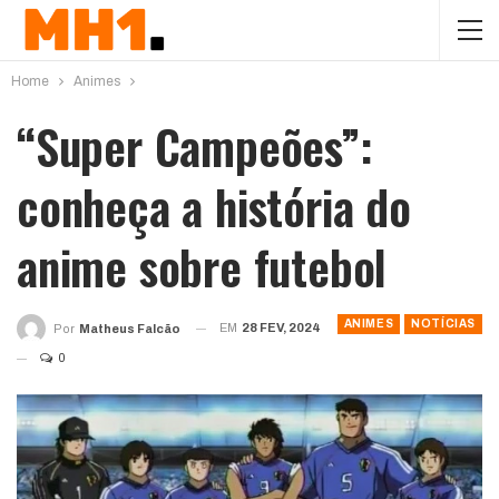
Home
Animes
“Super Campeões”:
conheça a história do
anime sobre futebol
ANIMES
NOTÍCIAS
EM
28 FEV, 2024
Por
Matheus Falcão
0