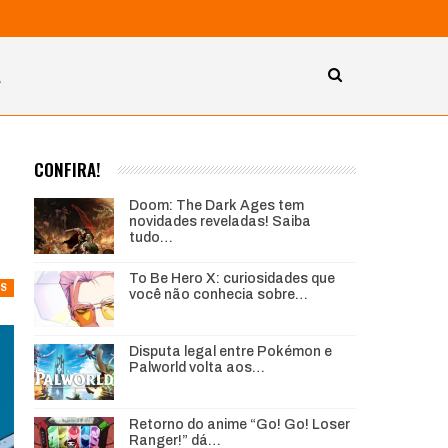
A
CONFIRA!
Doom: The Dark Ages tem
novidades reveladas! Saiba
tudo…
To Be Hero X: curiosidades que
AS
você não conhecia sobre…
Disputa legal entre Pokémon e
Palworld volta aos…
Retorno do anime “Go! Go! Loser
Ranger!” dá…