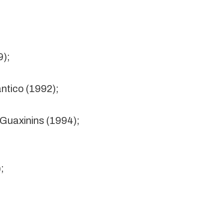
9);
ntico (1992);
Guaxinins (1994);
;