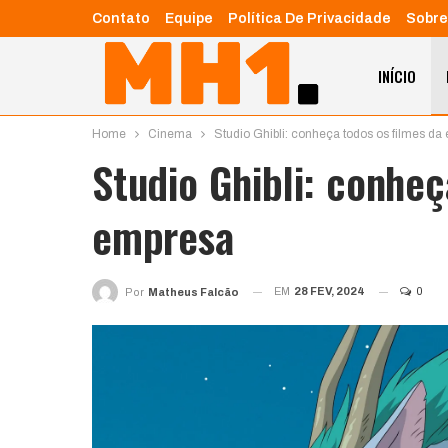
Contato
Equipe
Política De Privacidade
Sobre
INÍCIO
Home
Cinema
Studio Ghibli: conheça todos os filmes da
Studio Ghibli: conheç
empresa
EM
28 FEV, 2024
0
Por
Matheus Falcão