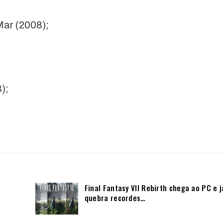
ar (2008);
);
Final Fantasy VII Rebirth chega ao PC e j
quebra recordes…