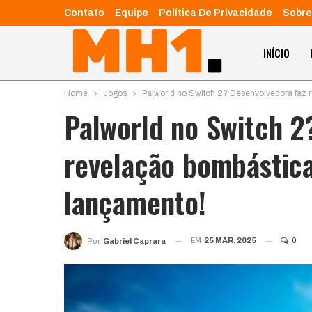
Contato
Equipe
Política De Privacidade
Sobre
INÍCIO
Home
Jogos
Palworld no Switch 2? Desenvolvedora faz 
Palworld no Switch 2
revelação bombástica
lançamento!
EM
25 MAR, 2025
0
Por
Gabriel Caprara