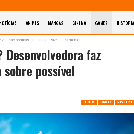
NOTÍCIAS
ANIMES
MANGÁS
CINEMA
GAMES
HISTÓRI
revelação bombástica sobre possível lançamento!
? Desenvolvedora faz
 sobre possível
JOGOS
GAMES
NINTEND