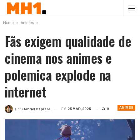
Home
Animes
Fãs exigem qualidade de
cinema nos animes e
polemica explode na
internet
ANIMES
EM
25 MAR, 2025
0
Por
Gabriel Caprara