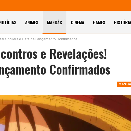
NOTÍCIAS
ANIMES
MANGÁS
CINEMA
GAMES
HISTÓRI
s! Spoilers e Data de Lançamento Confirmados
contros e Revelações!
Lançamento Confirmados
MANGÁ