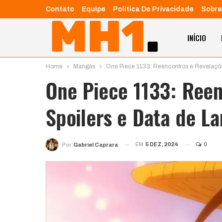
Contato
Equipe
Política De Privacidade
Sobre
INÍCIO
Home
Mangás
One Piece 1133: Reencontros e Revelaçõe
One Piece 1133: Reen
Spoilers e Data de 
EM
5 DEZ, 2024
0
Por
Gabriel Caprara