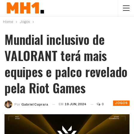
Home
Jogos
Mundial inclusivo de
VALORANT terá mais
equipes e palco revelado
pela Riot Games
JOGOS
EM
19 JUN, 2024
0
Por
Gabriel Caprara