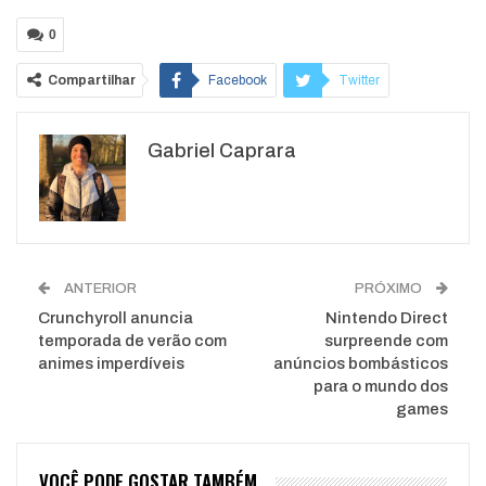
0
Compartilhar
Facebook
Twitter
Google+
ReddIt
Gabriel Caprara
WhatsApp
Pinterest
O email
ANTERIOR
PRÓXIMO
Crunchyroll anuncia
Nintendo Direct
temporada de verão com
surpreende com
animes imperdíveis
anúncios bombásticos
para o mundo dos
games
VOCÊ PODE GOSTAR TAMBÉM