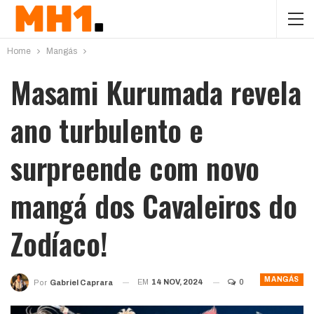
Home
Mangás
Masami Kurumada revela
ano turbulento e
surpreende com novo
mangá dos Cavaleiros do
Zodíaco!
MANGÁS
EM
14 NOV, 2024
0
Por
Gabriel Caprara