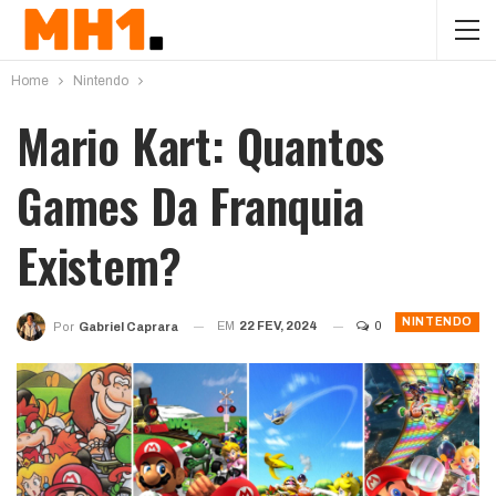
Home
Nintendo
Mario Kart: Quantos
Games Da Franquia
Existem?
NINTENDO
EM
22 FEV, 2024
0
Por
Gabriel Caprara