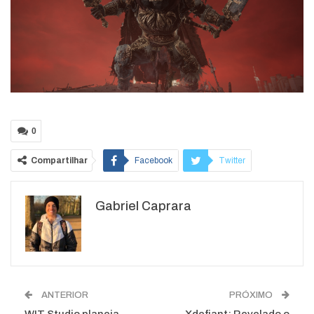
0
Compartilhar
Facebook
Twitter
Google+
ReddIt
Gabriel Caprara
WhatsApp
Pinterest
O email
ANTERIOR
PRÓXIMO