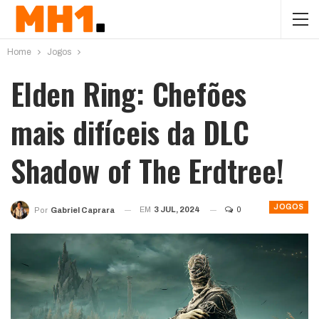
Home
Jogos
Elden Ring: Chefões
mais difíceis da DLC
Shadow of The Erdtree!
JOGOS
EM
3 JUL, 2024
0
Por
Gabriel Caprara