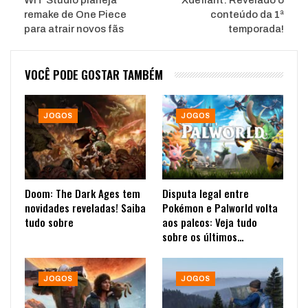
WIT Studio planeja
Xdefiant: Revelado o
remake de One Piece
conteúdo da 1ª
para atrair novos fãs
temporada!
VOCÊ PODE GOSTAR TAMBÉM
JOGOS
JOGOS
Doom: The Dark Ages tem
Disputa legal entre
novidades reveladas! Saiba
Pokémon e Palworld volta
tudo sobre
aos palcos: Veja tudo
sobre os últimos…
JOGOS
JOGOS