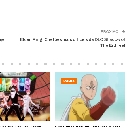
PRÓXIMO
je!
Elden Ring: Chefões mais difíceis da DLC Shadow of
The Erdtree!
S
ANIMES
 anime “Go! Go! Loser
One Punch Man 199: Spoilers e data