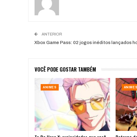
ANTERIOR
Xbox Game Pass: 02 jogos inéditos lançados ho
VOCÊ PODE GOSTAR TAMBÉM
ANIMES
ANIME
To Be Hero X: curiosidades que você
Retorno do