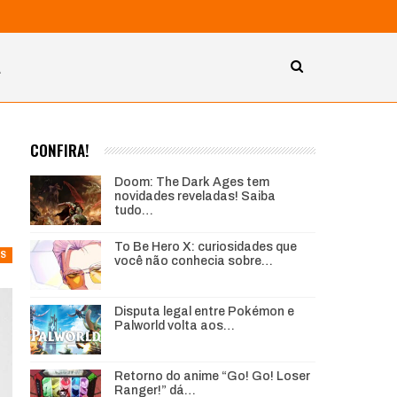
A
CONFIRA!
Doom: The Dark Ages tem
novidades reveladas! Saiba
tudo…
To Be Hero X: curiosidades que
AS
você não conhecia sobre…
Disputa legal entre Pokémon e
Palworld volta aos…
Retorno do anime “Go! Go! Loser
Ranger!” dá…