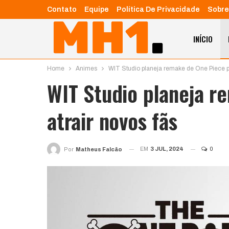
Contato
Equipe
Política De Privacidade
Sobre
INÍCIO
Home
Animes
WIT Studio planeja remake de One Piece pa
WIT Studio planeja r
atrair novos fãs
EM
3 JUL, 2024
0
Por
Matheus Falcão