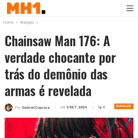
Home
Mangás
Chainsaw Man 176: A
verdade chocante por
trás do demônio das
armas é revelada
MANGÁS
EM
5 SET, 2024
0
Por
Gabriel Caprara