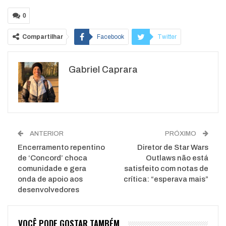
0
Compartilhar
Facebook
Twitter
Google+
ReddIt
Gabriel Caprara
WhatsApp
Pinterest
O email
ANTERIOR
PRÓXIMO
Encerramento repentino
Diretor de Star Wars
de ‘Concord’ choca
Outlaws não está
comunidade e gera
satisfeito com notas de
onda de apoio aos
crítica: “esperava mais”
desenvolvedores
VOCÊ PODE GOSTAR TAMBÉM