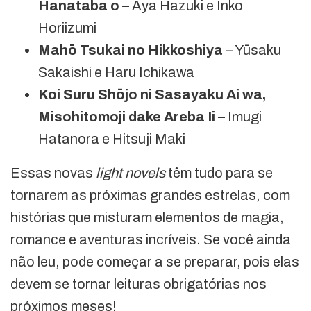
Hanataba o
– Aya Hazuki e Inko
Horiizumi
Mahō Tsukai no Hikkoshiya
– Yūsaku
Sakaishi e Haru Ichikawa
Koi Suru Shōjo ni Sasayaku Ai wa,
Misohitomoji dake Areba Ii
– Imugi
Hatanora e Hitsuji Maki
Essas novas
light novels
têm tudo para se
tornarem as próximas grandes estrelas, com
histórias que misturam elementos de magia,
romance e aventuras incríveis. Se você ainda
não leu, pode começar a se preparar, pois elas
devem se tornar leituras obrigatórias nos
próximos meses!