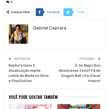
0
Compartilhar
Facebook
Twitter
Google+
ReddIt
Gabriel Caprara
WhatsApp
Pinterest
O email
ANTERIOR
PRÓXIMO
Baldur’s Gate 3:
E Se Majin Boo
Atualização Impõe
Absorvesse Zeno? Fã de
Limite de Mods no Xbox
Dragon Ball Cria Visual
e PlayStation
Insano!
VOCÊ PODE GOSTAR TAMBÉM