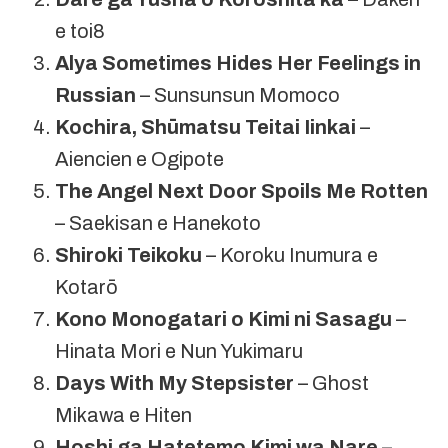
e toi8
Alya Sometimes Hides Her Feelings in
Russian
– Sunsunsun Momoco
Kochira, Shūmatsu Teitai Iinkai
–
Aiencien e Ogipote
The Angel Next Door Spoils Me Rotten
– Saekisan e Hanekoto
Shiroki Teikoku
– Koroku Inumura e
Kotarō
Kono Monogatari o Kimi ni Sasagu
–
Hinata Mori e Nun Yukimaru
Days With My Stepsister
– Ghost
Mikawa e Hiten
Hoshi ga Hatetemo Kimi wa Nare
–