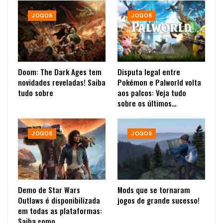
JOGOS
JOGOS
Doom: The Dark Ages tem
Disputa legal entre
novidades reveladas! Saiba
Pokémon e Palworld volta
tudo sobre
aos palcos: Veja tudo
sobre os últimos…
JOGOS
JOGOS
Demo de Star Wars
Mods que se tornaram
Outlaws é disponibilizada
jogos de grande sucesso!
em todas as plataformas:
Saiba como…