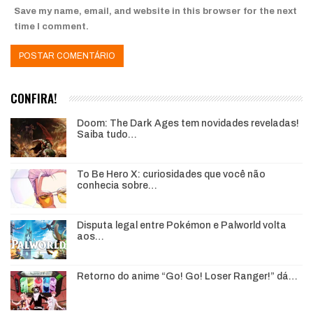
Save my name, email, and website in this browser for the next
time I comment.
CONFIRA!
Doom: The Dark Ages tem novidades reveladas!
Saiba tudo…
To Be Hero X: curiosidades que você não
conhecia sobre…
Disputa legal entre Pokémon e Palworld volta
aos…
Retorno do anime “Go! Go! Loser Ranger!” dá…