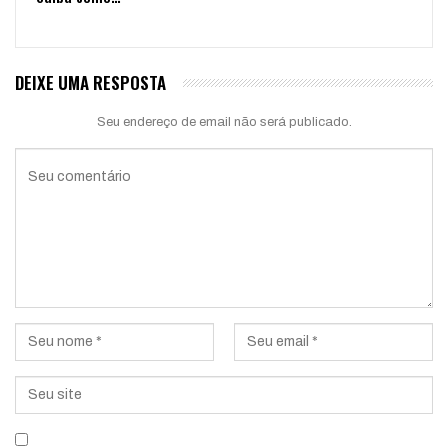
DEIXE UMA RESPOSTA
Seu endereço de email não será publicado.