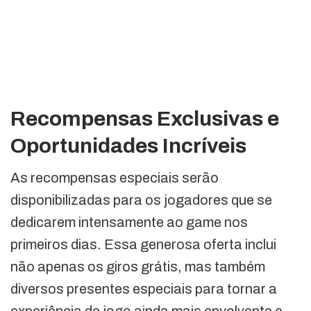
Recompensas Exclusivas e
Oportunidades Incríveis
As recompensas especiais serão
disponibilizadas para os jogadores que se
dedicarem intensamente ao game nos
primeiros dias. Essa generosa oferta inclui
não apenas os giros grátis, mas também
diversos presentes especiais para tornar a