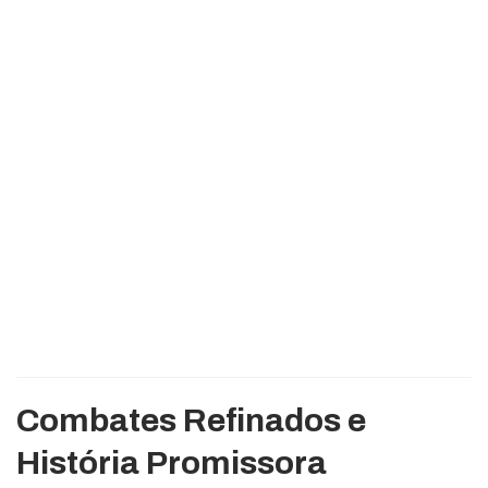
Combates Refinados e
História Promissora