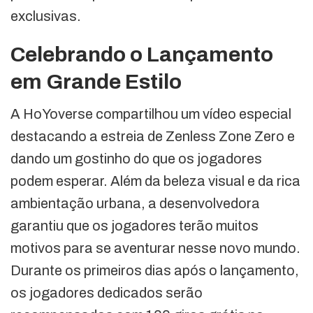
exclusivas.
Celebrando o Lançamento
em Grande Estilo
A HoYoverse compartilhou um vídeo especial
destacando a estreia de Zenless Zone Zero e
dando um gostinho do que os jogadores
podem esperar. Além da beleza visual e da rica
ambientação urbana, a desenvolvedora
garantiu que os jogadores terão muitos
motivos para se aventurar nesse novo mundo.
Durante os primeiros dias após o lançamento,
os jogadores dedicados serão