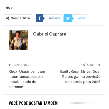
0
Compartilhar
Facebook
Twitter
Google+
ReddIt
Gabriel Caprara
WhatsApp
Pinterest
O email
ANTERIOR
PRÓXIMO
Xbox: Usuários ficam
Guilty Gear Strive: Dual
inconformados com
Rulers ganha previsão
instabilidade do
de estreia para 2025
sistema!
VOCÊ PODE GOSTAR TAMBÉM