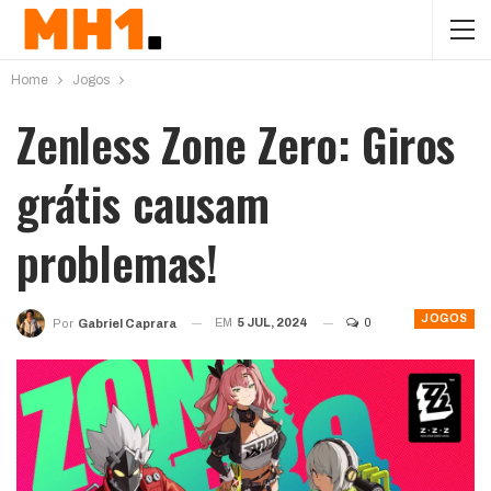
Home
Jogos
Zenless Zone Zero: Giros
grátis causam
problemas!
JOGOS
EM
5 JUL, 2024
0
Por
Gabriel Caprara