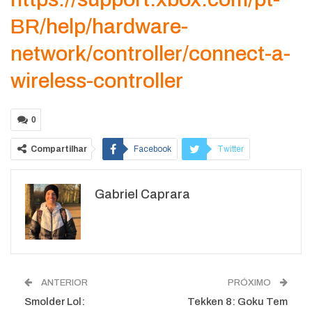
BR/help/hardware-
network/controller/connect-a-
wireless-controller
0
Compartilhar
Facebook
Twitter
Google+
ReddIt
Gabriel Caprara
WhatsApp
Pinterest
O email
ANTERIOR
PRÓXIMO
Smolder Lol:
Tekken 8: Goku Tem