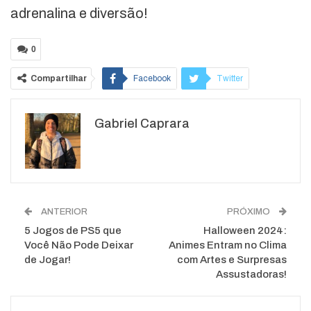
adrenalina e diversão!
0
Compartilhar
Facebook
Twitter
Google+
ReddIt
Gabriel Caprara
WhatsApp
Pinterest
O email
ANTERIOR
PRÓXIMO
5 Jogos de PS5 que
Halloween 2024:
Você Não Pode Deixar
Animes Entram no Clima
de Jogar!
com Artes e Surpresas
Assustadoras!