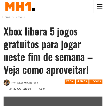
Home
Xbox
Xbox libera 5 jogos
gratuitos para jogar
neste fim de semana –
Veja como aproveitar!
XBOX
GAMES
JOGOS
Por
Gabriel Caprara
EM
31 OUT, 2024
0