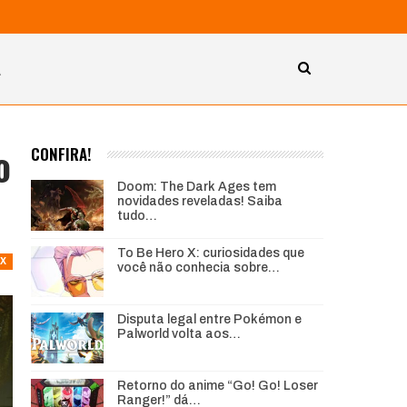
A
o
CONFIRA!
Doom: The Dark Ages tem
novidades reveladas! Saiba
tudo…
To Be Hero X: curiosidades que
X
você não conhecia sobre…
Disputa legal entre Pokémon e
Palworld volta aos…
Retorno do anime “Go! Go! Loser
Ranger!” dá…