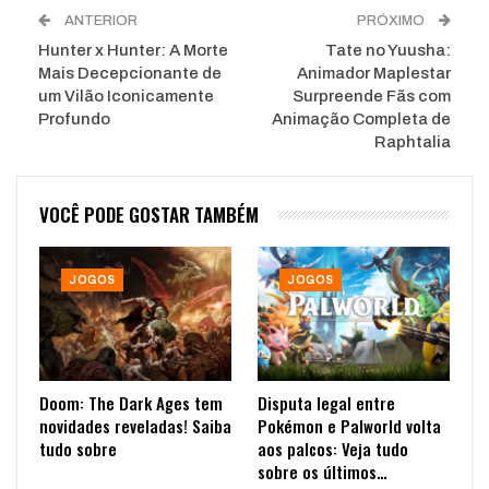
ANTERIOR
PRÓXIMO
Hunter x Hunter: A Morte
Tate no Yuusha:
Mais Decepcionante de
Animador Maplestar
um Vilão Iconicamente
Surpreende Fãs com
Profundo
Animação Completa de
Raphtalia
VOCÊ PODE GOSTAR TAMBÉM
JOGOS
JOGOS
Doom: The Dark Ages tem
Disputa legal entre
novidades reveladas! Saiba
Pokémon e Palworld volta
tudo sobre
aos palcos: Veja tudo
sobre os últimos…