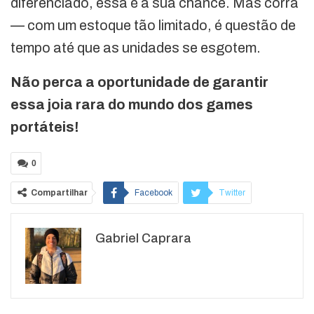
diferenciado, essa é a sua chance. Mas corra
— com um estoque tão limitado, é questão de
tempo até que as unidades se esgotem.
Não perca a oportunidade de garantir
essa joia rara do mundo dos games
portáteis!
0
Compartilhar
Facebook
Twitter
Google+
ReddIt
Gabriel Caprara
WhatsApp
Pinterest
O email