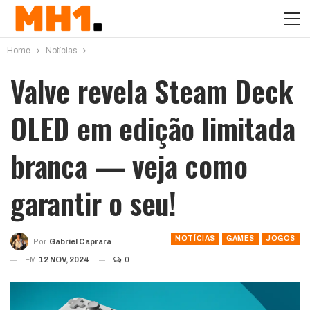
Home
Notícias
Valve revela Steam Deck
OLED em edição limitada
branca — veja como
garantir o seu!
NOTÍCIAS
GAMES
JOGOS
Por
Gabriel Caprara
EM
12 NOV, 2024
0