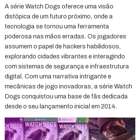
A série Watch Dogs oferece uma visão
distópica de um futuro próximo, onde a
tecnologia se tornou uma ferramenta
poderosa nas mãos erradas. Os jogadores
assumem o papel de hackers habilidosos,
explorando cidades vibrantes e interagindo
com sistemas de segurança e infraestrutura
digital. Com uma narrativa intrigante e
mecânicas de jogo inovadoras, a série Watch
Dogs conquistou uma base de fãs dedicada
desde o seu lançamento inicial em 2014.