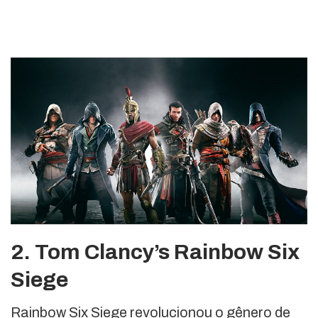
2. Tom Clancy’s Rainbow Six
Siege
Rainbow Six Siege revolucionou o gênero de