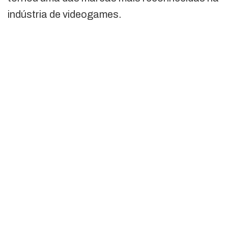
indústria de videogames.