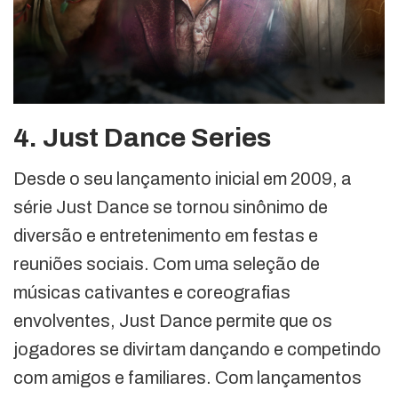
4. Just Dance Series
Desde o seu lançamento inicial em 2009, a
série Just Dance se tornou sinônimo de
diversão e entretenimento em festas e
reuniões sociais. Com uma seleção de
músicas cativantes e coreografias
envolventes, Just Dance permite que os
jogadores se divirtam dançando e competindo
com amigos e familiares. Com lançamentos