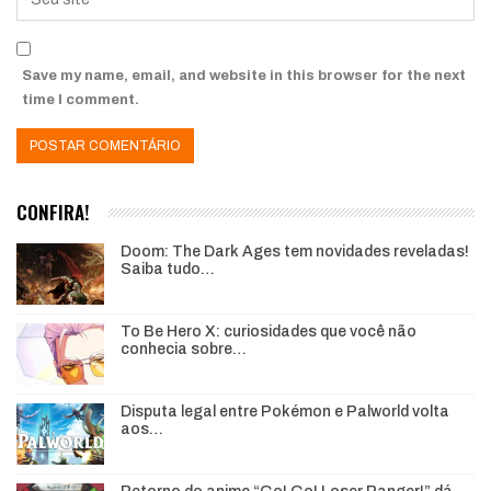
Save my name, email, and website in this browser for the next
time I comment.
CONFIRA!
Doom: The Dark Ages tem novidades reveladas!
Saiba tudo…
To Be Hero X: curiosidades que você não
conhecia sobre…
Disputa legal entre Pokémon e Palworld volta
aos…