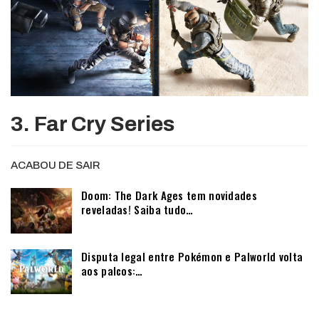
3. Far Cry Series
ACABOU DE SAIR
Doom: The Dark Ages tem novidades
reveladas! Saiba tudo…
Disputa legal entre Pokémon e Palworld volta
aos palcos:…