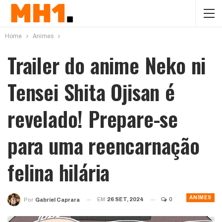
Home
Animes
Trailer do anime Neko ni
Tensei Shita Ojisan é
revelado! Prepare-se
para uma reencarnação
felina hilária
ANIMES
EM
26 SET, 2024
0
Por
Gabriel Caprara