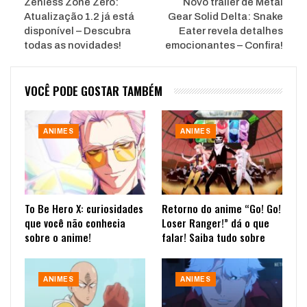
Zenless Zone Zero:
Novo trailer de Metal
Atualização 1.2 já está
Gear Solid Delta: Snake
disponível – Descubra
Eater revela detalhes
todas as novidades!
emocionantes – Confira!
VOCÊ PODE GOSTAR TAMBÉM
ANIMES
ANIMES
To Be Hero X: curiosidades
Retorno do anime “Go! Go!
que você não conhecia
Loser Ranger!” dá o que
sobre o anime!
falar! Saiba tudo sobre
ANIMES
ANIMES