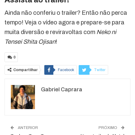
Ainda não conferiu o trailer? Então não perca
tempo! Veja o vídeo agora e prepare-se para
muita diversão e reviravoltas com
Neko ni
Tensei Shita Ojisan
!
0
Compartilhar
Facebook
Twitter
Google+
ReddIt
Gabriel Caprara
WhatsApp
Pinterest
O email
ANTERIOR
PRÓXIMO