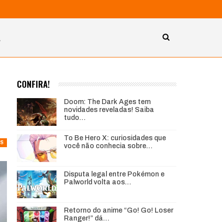
A
CONFIRA!
Doom: The Dark Ages tem
novidades reveladas! Saiba
tudo…
To Be Hero X: curiosidades que
S
você não conhecia sobre…
Disputa legal entre Pokémon e
Palworld volta aos…
Retorno do anime “Go! Go! Loser
Ranger!” dá…