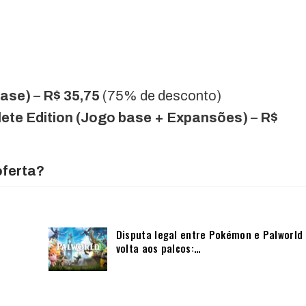
base)
–
R$ 35,75
(75% de desconto)
lete Edition (Jogo base + Expansões)
–
R$
oferta?
Disputa legal entre Pokémon e Palworld
volta aos palcos:…