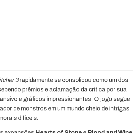
tcher 3
rapidamente se consolidou como um dos
cebendo prêmios e aclamação da crítica por sua
ansivo e gráficos impressionantes. O jogo segue
çador de monstros em um mundo cheio de intrigas
orais difíceis.
 as expansões
Hearts of Stone
e
Blood and Wine