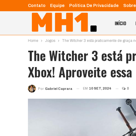
Contato
Equipe
Política De Privacidade
Sobre
INÍCIO
Home
Jogos
The Witcher 3 está praticamente de graça no
The Witcher 3 está p
Xbox! Aproveite essa 
EM
10 SET, 2024
0
Por
Gabriel Caprara