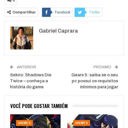
0
Compartilhar
Facebook
Twitter
Google+
ReddIt
Gabriel Caprara
WhatsApp
Pinterest
O email
ANTERIOR
PRÓXIMO
Sekiro: Shadows Die
Gears 5: saiba se o seu
Twice – conheça a
pc possui os requisitos
história do game
mínimos para jogar
VOCÊ PODE GOSTAR TAMBÉM
ANIMES
ANIMES