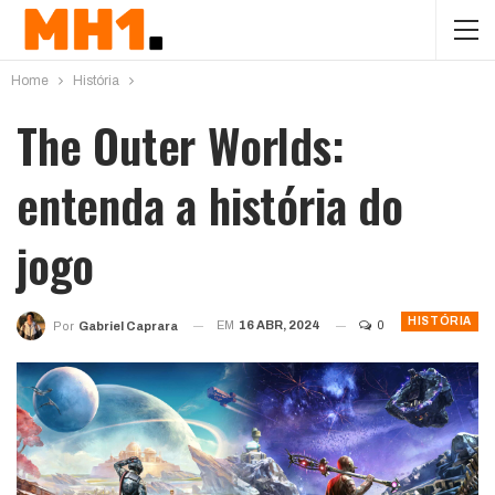
Home
História
The Outer Worlds:
entenda a história do
jogo
HISTÓRIA
EM
16 ABR, 2024
0
Por
Gabriel Caprara