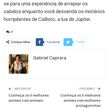
se para uma experiência de arrepiar os
cabelos enquanto você desvenda os mistérios
horripilantes de Callisto, a lua de Júpiter.
0
Compartilhar
Facebook
Twitter
Google+
ReddIt
Gabriel Caprara
WhatsApp
Pinterest
O email
ANTERIOR
PRÓXIMO
Conheça os 5 melhores
Conheça os 5 melhores
animes com animais
animes com mulheres
protagonistas