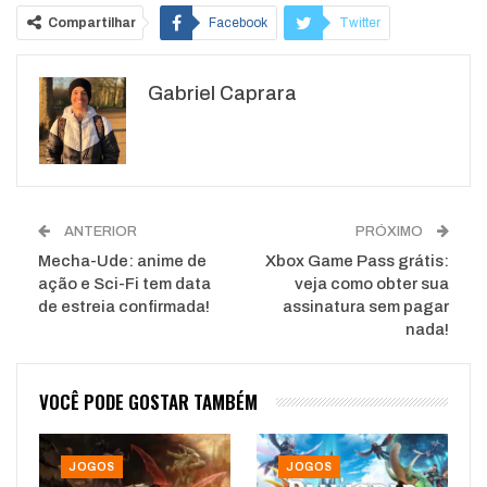
Compartilhar
Facebook
Twitter
Google+
ReddIt
Gabriel Caprara
WhatsApp
Pinterest
O email
ANTERIOR
PRÓXIMO
Mecha-Ude: anime de
Xbox Game Pass grátis:
ação e Sci-Fi tem data
veja como obter sua
de estreia confirmada!
assinatura sem pagar
nada!
VOCÊ PODE GOSTAR TAMBÉM
JOGOS
JOGOS