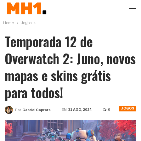
Home
Jogos
Temporada 12 de
Overwatch 2: Juno, novos
mapas e skins grátis
para todos!
JOGOS
EM
31 AGO, 2024
0
Por
Gabriel Caprara