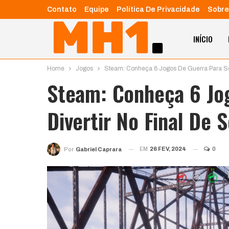
Contato
Equipe
Política De Privacidade
Sobre
INÍCIO
Home
Jogos
Steam: Conheça 6 Jogos De Guerra Para Se
Steam: Conheça 6 Jo
Divertir No Final De
EM
26 FEV, 2024
0
Por
Gabriel Caprara