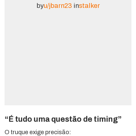
by
u/jbarn23
in
stalker
“É tudo uma questão de timing”
O truque exige precisão: