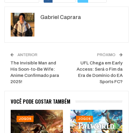
Google+
ReddIt
Gabriel Caprara
WhatsApp
Pinterest
O email
ANTERIOR
PRÓXIMO
The Invisible Man and
UFL Chega em Early
His Soon-to-Be Wife:
Access: Será o Fim da
Anime Confirmado para
Era de Domínio do EA
2025!
Sports FC?
VOCÊ PODE GOSTAR TAMBÉM
JOGOS
JOGOS