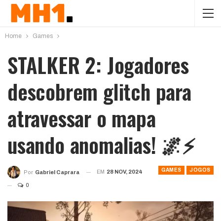
Home
Games
STALKER 2: Jogadores
descobrem glitch para
atravessar o mapa
usando anomalias! 🌌⚡
GAMES
JOGOS
EM
28 NOV, 2024
Por
Gabriel Caprara
0