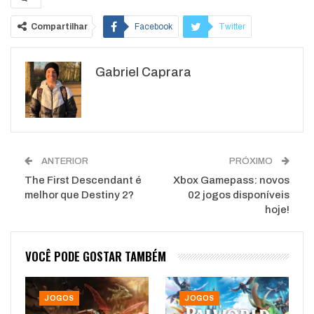
Compartilhar
Facebook
Twitter
Google+
ReddIt
Gabriel Caprara
WhatsApp
Pinterest
O email
ANTERIOR
PRÓXIMO
The First Descendant é
Xbox Gamepass: novos
melhor que Destiny 2?
02 jogos disponíveis
hoje!
VOCÊ PODE GOSTAR TAMBÉM
JOGOS
JOGOS