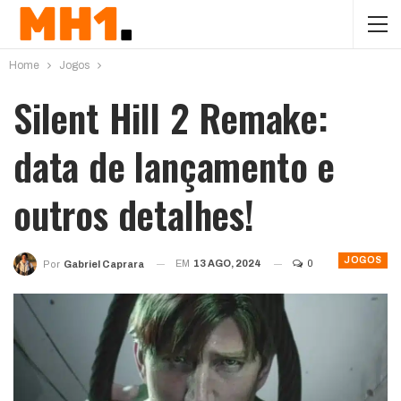
Home
Jogos
Silent Hill 2 Remake:
data de lançamento e
outros detalhes!
JOGOS
EM
13 AGO, 2024
0
Por
Gabriel Caprara