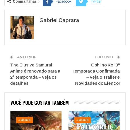
Compartilhar
Facebook
Twitter
Google+
ReddIt
Gabriel Caprara
WhatsApp
Pinterest
O email
ANTERIOR
PRÓXIMO
The Elusive Samurai:
Oshi no Ko: 3ª
Anime é renovado para a
Temporada Confirmada
2ª temporada – Veja os
– Veja o Trailer e
detalhes!
Novidades do Elenco!
VOCÊ PODE GOSTAR TAMBÉM
JOGOS
JOGOS