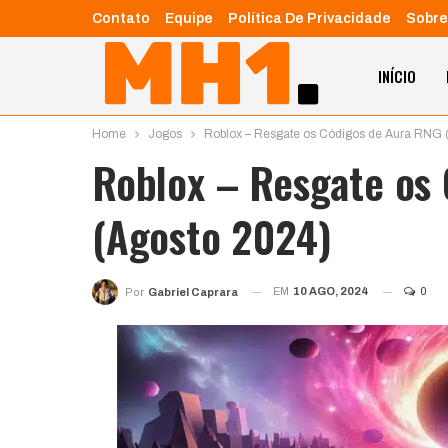
Contato
Equipe
Política De Privacidade
Sobre
INÍCIO
Home
Jogos
Roblox – Resgate os Códigos de Aura RNG 
Roblox – Resgate os
(Agosto 2024)
EM
10 AGO, 2024
0
Por
Gabriel Caprara