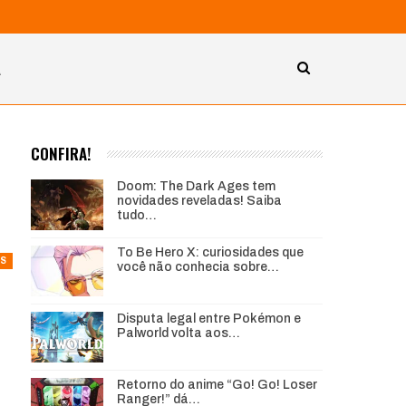
A
CONFIRA!
Doom: The Dark Ages tem
novidades reveladas! Saiba
tudo…
To Be Hero X: curiosidades que
S
você não conhecia sobre…
Disputa legal entre Pokémon e
Palworld volta aos…
Retorno do anime “Go! Go! Loser
Ranger!” dá…