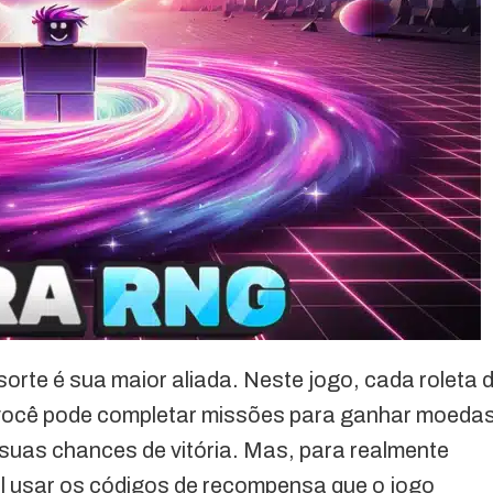
orte é sua maior aliada. Neste jogo, cada roleta 
 você pode completar missões para ganhar moeda
suas chances de vitória. Mas, para realmente
l usar os códigos de recompensa que o jogo