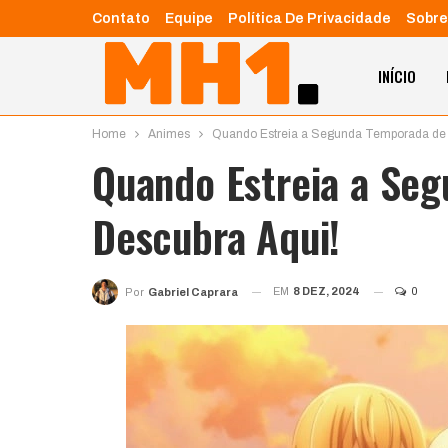
Contato
Equipe
Política De Privacidade
Sobre
INÍCIO
Home
Animes
Quando Estreia a Segunda Temporada de 
Quando Estreia a Se
Descubra Aqui!
EM
8 DEZ, 2024
0
Por
Gabriel Caprara