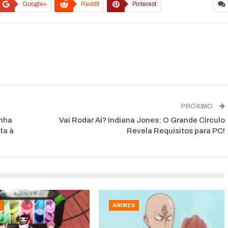
Google+
ReddIt
Pinterest
PRÓXIMO
anha
Vai Rodar Aí? Indiana Jones: O Grande Círculo
ta à
Revela Requisitos para PC!
S
ANIMES