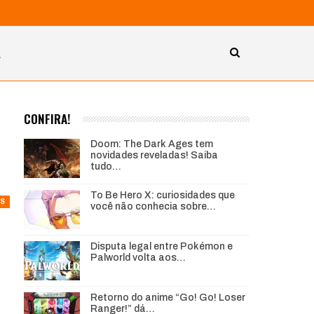
A
CONFIRA!
Doom: The Dark Ages tem
novidades reveladas! Saiba
tudo…
To Be Hero X: curiosidades que
ES
você não conhecia sobre…
Disputa legal entre Pokémon e
Palworld volta aos…
Retorno do anime “Go! Go! Loser
Ranger!” dá…