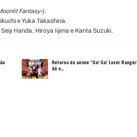
Moonlit Fantasy-
).
ikuchi e Yuka Takashina.
Seiji Handa, Hiroya Iijima e Kanta Suzuki.
não
Retorno do anime “Go! Go! Loser Ranger
dá o…