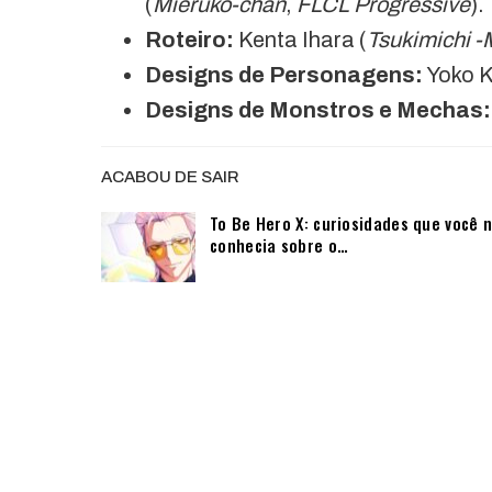
(
Mieruko-chan
,
FLCL Progressive
).
Roteiro:
Kenta Ihara (
Tsukimichi -
Designs de Personagens:
Yoko K
Designs de Monstros e Mechas:
ACABOU DE SAIR
To Be Hero X: curiosidades que você 
conhecia sobre o…