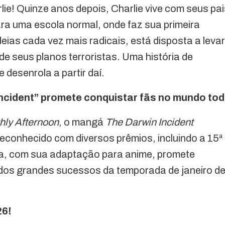
e! Quinze anos depois, Charlie vive com seus pai
ara uma escola normal, onde faz sua primeira
eias cada vez mais radicais, está disposta a levar
e de seus planos terroristas. Uma história de
 desenrola a partir daí.
ncident” promete conquistar fãs no mundo to
hly Afternoon
, o mangá
The Darwin Incident
reconhecido com diversos prêmios, incluindo a 15ª
a, com sua adaptação para anime, promete
 dos grandes sucessos da temporada de janeiro d
26!