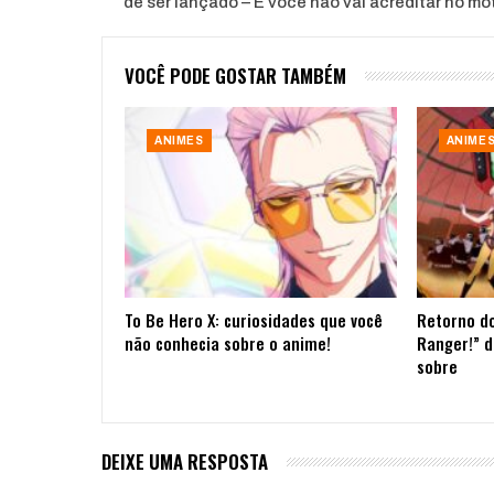
de ser lançado – E você não vai acreditar no mot
VOCÊ PODE GOSTAR TAMBÉM
ANIMES
ANIME
To Be Hero X: curiosidades que você
Retorno do
não conhecia sobre o anime!
Ranger!” d
sobre
DEIXE UMA RESPOSTA