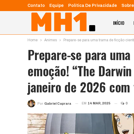
Contato
Equipe
Política De Privacidade
Sobre
INÍCIO
Home
Animes
Prepare-se para uma trama de ficção cientí
Prepare-se para uma 
emoção! “The Darwin 
janeiro de 2026 com t
EM
14 MAR, 2025
0
Por
Gabriel Caprara