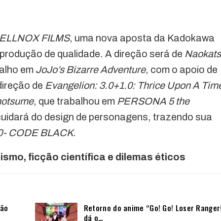
ELLNOX FILMS
, uma nova aposta da Kadokawa
produção de qualidade. A direção será de
Naokat
balho em
JoJo’s Bizarre Adventure
, com o apoio de
direção de
Evangelion: 3.0+1.0: Thrice Upon A Tim
Inotsume
, que trabalhou em
PERSONA 5 the
uidará do design de personagens, trazendo sua
00- CODE BLACK
.
ismo, ficção científica e dilemas éticos
não
Retorno do anime “Go! Go! Loser Ranger
dá o…