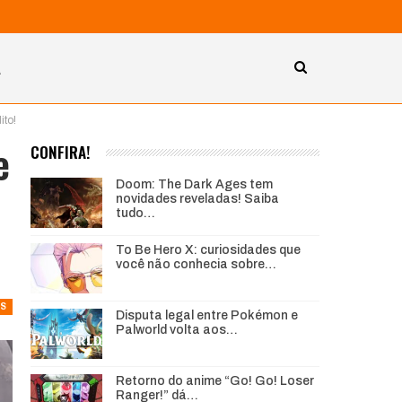
A
ito!
e
CONFIRA!
Doom: The Dark Ages tem
novidades reveladas! Saiba
tudo…
To Be Hero X: curiosidades que
você não conhecia sobre…
ES
Disputa legal entre Pokémon e
Palworld volta aos…
Retorno do anime “Go! Go! Loser
Ranger!” dá…