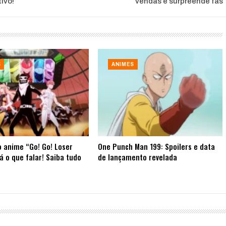
ivo!
vendas e surpreende fãs
S
ANIMES
 anime “Go! Go! Loser
One Punch Man 199: Spoilers e data
á o que falar! Saiba tudo
de lançamento revelada