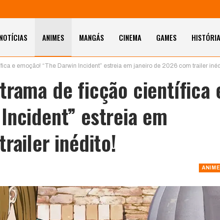
NOTÍCIAS
ANIMES
MANGÁS
CINEMA
GAMES
HISTÓRI
fica e emoção! “The Darwin Incident” estreia em janeiro de 2026 com trailer inéd
trama de ficção científica 
Incident” estreia em
railer inédito!
ANIM