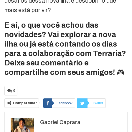
desafios dessa nova ilha e descobrir o que
mais está por vir?
E aí, o que você achou das
novidades? Vai explorar a nova
ilha ou já está contando os dias
para a colaboração com Terraria?
Deixe seu comentário e
compartilhe com seus amigos!
🎮
0
Compartilhar
Facebook
Twitter
Google+
ReddIt
Gabriel Caprara
WhatsApp
Pinterest
O email