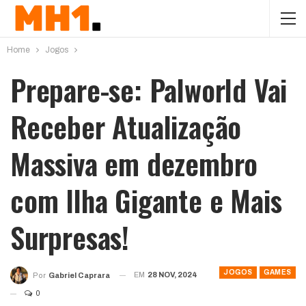
Home
Jogos
Prepare-se: Palworld Vai
Receber Atualização
Massiva em dezembro
com Ilha Gigante e Mais
Surpresas!
JOGOS
GAMES
EM
28 NOV, 2024
Por
Gabriel Caprara
0