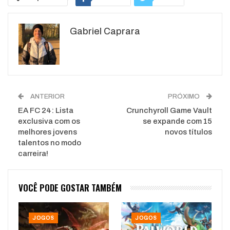
Google+
ReddIt
Gabriel Caprara
WhatsApp
Pinterest
O email
ANTERIOR
PRÓXIMO
EA FC 24: Lista
Crunchyroll Game Vault
exclusiva com os
se expande com 15
melhores jovens
novos títulos
talentos no modo
carreira!
VOCÊ PODE GOSTAR TAMBÉM
JOGOS
JOGOS