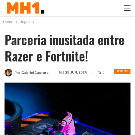
Home
Jogos
Parceria inusitada entre
Razer e Fortnite!
JOGOS
EM
28 JUN, 2024
0
Por
Gabriel Caprara