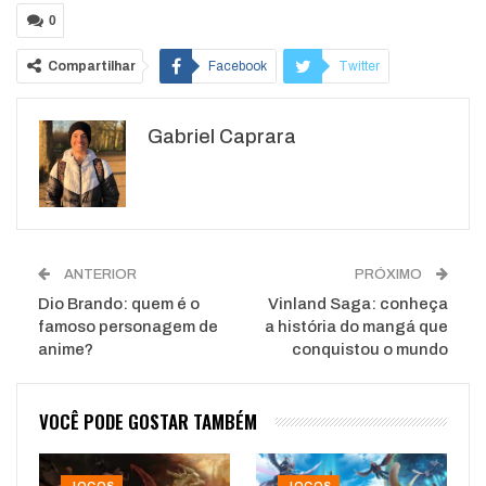
0
Compartilhar
Facebook
Twitter
Google+
ReddIt
Gabriel Caprara
WhatsApp
Pinterest
O email
ANTERIOR
PRÓXIMO
Dio Brando: quem é o
Vinland Saga: conheça
famoso personagem de
a história do mangá que
anime?
conquistou o mundo
VOCÊ PODE GOSTAR TAMBÉM