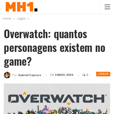
Home
Jogos
Overwatch: quantos
personagens existem no
game?
JOGOS
EM
5 MAIO, 2024
0
Por
Gabriel Caprara