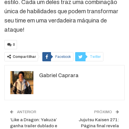
estilo. Cada um deles traz uma combinação
única de habilidades que podem transformar
seu time em uma verdadeira máquina de
ataque!
0
Compartilhar
Facebook
Twitter
Google+
ReddIt
Gabriel Caprara
WhatsApp
Pinterest
O email
ANTERIOR
PRÓXIMO
‘Like a Dragon: Yakuza’
Jujutsu Kaisen 271:
ganha trailer dublado e
Página final revela