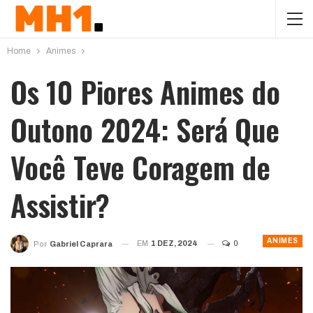
Home
Animes
Os 10 Piores Animes do
Outono 2024: Será Que
Você Teve Coragem de
Assistir?
ANIMES
EM
1 DEZ, 2024
0
Por
Gabriel Caprara