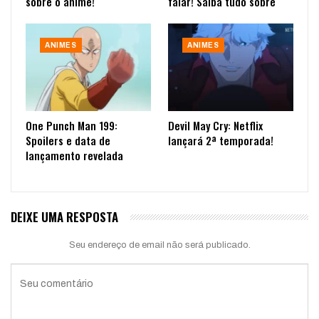
sobre o anime!
falar! Saiba tudo sobre
ANIMES
ANIMES
One Punch Man 199:
Devil May Cry: Netflix
Spoilers e data de
lançará 2ª temporada!
lançamento revelada
DEIXE UMA RESPOSTA
Seu endereço de email não será publicado.