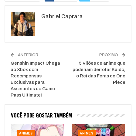
Google+
ReddIt
Gabriel Caprara
WhatsApp
Pinterest
O email
ANTERIOR
PRÓXIMO
Genshin Impact Chega
5 Vilões de anime que
ao Xbox com
poderiam derrotar Kaido,
Recompensas
o Rei das Feras de One
Exclusivas para
Piece
Assinantes do Game
Pass Ultimate!
VOCÊ PODE GOSTAR TAMBÉM
ANIMES
ANIMES