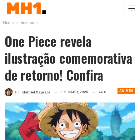
Home
Animes
One Piece revela
ilustração comemorativa
de retorno! Confira
ANIMES
EM
9 ABR, 2025
0
Por
Gabriel Caprara