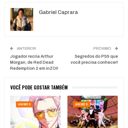
Google+
ReddIt
Gabriel Caprara
WhatsApp
Pinterest
O email
ANTERIOR
PRÓXIMO
Jogador recria Arthur
Segredos do PS5 que
Morgan, de Red Dead
você precisa conhecer!
Redemption 2 em inZOI!
VOCÊ PODE GOSTAR TAMBÉM
ANIMES
ANIMES